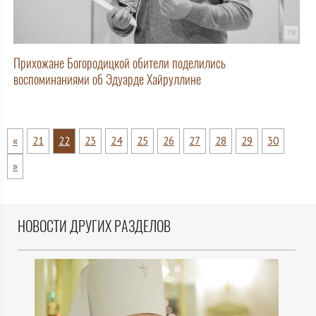
Прихожане Богородицкой обители поделились
воспоминаниями об Эдуарде Хайруллине
«
21
22
23
24
25
26
27
28
29
30
»
НОВОСТИ ДРУГИХ РАЗДЕЛОВ