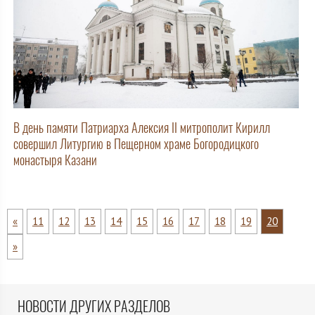
В день памяти Патриарха Алексия II митрополит Кирилл
совершил Литургию в Пещерном храме Богородицкого
монастыря Казани
«
11
12
13
14
15
16
17
18
19
20
»
НОВОСТИ ДРУГИХ РАЗДЕЛОВ