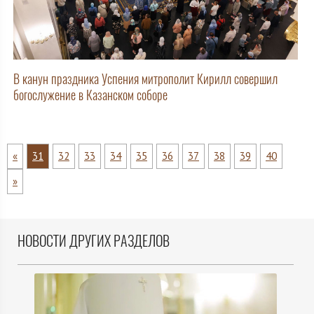
В канун праздника Успения митрополит Кирилл совершил
богослужение в Казанском соборе
«
31
32
33
34
35
36
37
38
39
40
»
НОВОСТИ ДРУГИХ РАЗДЕЛОВ