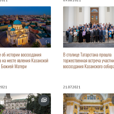
.2021
09.08.2021
 об истории воссоздания
В столице Татарстана прошла
а на месте явления Казанской
торжественная встреча участн
 Божией Матери
воссоздания Казанского собор
.2021
21.07.2021