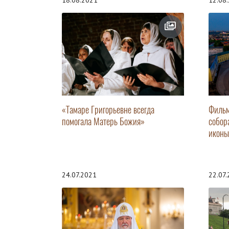
18.08.2021
12.08
«Тамаре Григорьевне всегда
Фильм
помогала Матерь Божия»
собор
иконы
24.07.2021
22.07