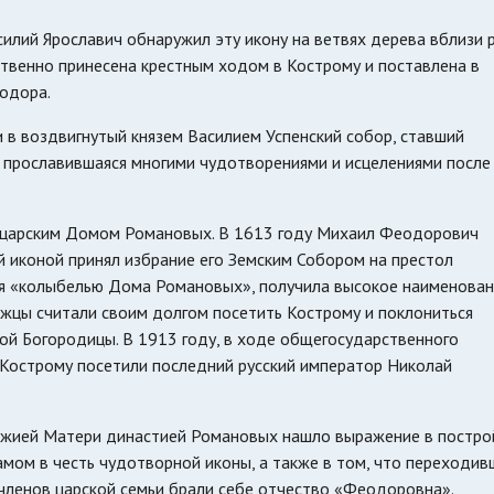
силий Ярославич обнаружил эту икону на ветвях дерева вблизи 
твенно принесена крестным ходом в Кострому и поставлена в
одора.
в воздвигнутый князем Василием Успенский собор, ставший
 прославившаяся многими чудотворениями и исцелениями после
ь царским Домом Романовых. В 1613 году Михаил Феодорович
иконой принял избрание его Земским Собором на престол
шая «колыбелью Дома Романовых», получила высокое наименова
жцы считали своим долгом посетить Кострому и поклониться
й Богородицы. В 1913 году, в ходе общегосударственного
Кострому посетили последний русский император Николай
ожией Матери династией Романовых нашло выражение в постро
мом в честь чудотворной иконы, а также в том, что переходив
 членов царской семьи брали себе отчество «Феодоровна».