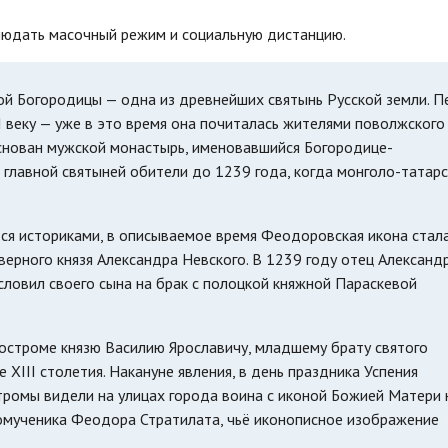
людать масочный режим и социальную дистанцию.
й Богородицы — одна из древнейших святынь Русской земли. П
II веку — уже в это время она почиталась жителями поволжского
основан мужской монастырь, именовавшийся Богородице-
главной святыней обители до 1239 года, когда монголо-татар
ся историками, в описываемое время Феодоровская икона стал
верного князя Александра Невского. В 1239 году отец Александ
словил своего сына на брак с полоцкой княжной Параскевой
остроме князю Василию Ярославичу, младшему брату святого
 XIII столетия. Накануне явления, в день праздника Успения
тромы видели на улицах города воина с иконой Божией Матери 
комученика Феодора Стратилата, чьё иконописное изображение