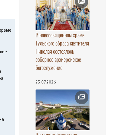
ервые
В новоосвященном храме
Тульского образа святителя
Николая состоялось
ские
соборное архиерейское
богослужение
а
ра
23.07.2026
на