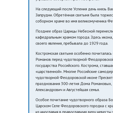
На следующий после Успения день князь Ва
Запрудни. Обретённая святыня была торжес
соборном храме во имя великомученика Фе
Позднее образ Царицы Небесной перенесли 
кафедральным храмом города. Здесь икона,
своего явления, пребывала до 1929 года.
Костромская святыня особенно почиталас
Романов перед чудотворной Феодоровской 
государства Российского. Кострома, став
«царственной». Многие Российские самодер
чудотворной Феодоровской иконе Пресвято
празднования 300-летия Дома Романовых, 
Александрович и Августейшая семья.
Особое почитание чудотворного образа Б
Царском Селе Феодоровского городка с хра
из инославия в православную веру невесты