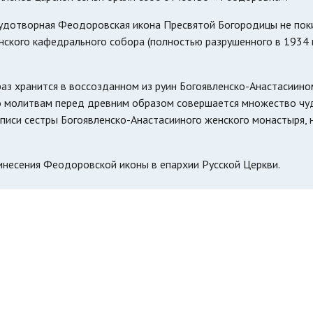
 чудотворная Феодоровская икона Пресвятой Богородицы не пок
енского кафедрального собора (полностью разрушенного в 1934 
раз хранится в воссозданном из руин Богоявленско-Анастасиино
 молитвам перед древним образом совершается множество чуд
писи сестры Богоявленско-Анастасииного женского монастыря, 
инесения Феодоровской иконы в епархии Русской Церкви.