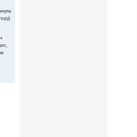
инула
году)
м
ес,
на