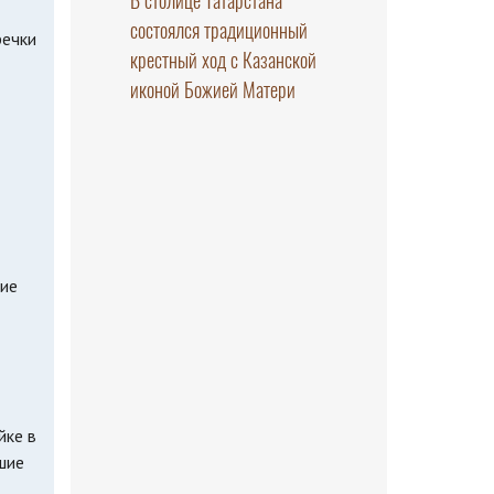
В столице Татарстана
состоялся традиционный
речки
крестный ход с Казанской
иконой Божией Матери
ние
йке в
шие