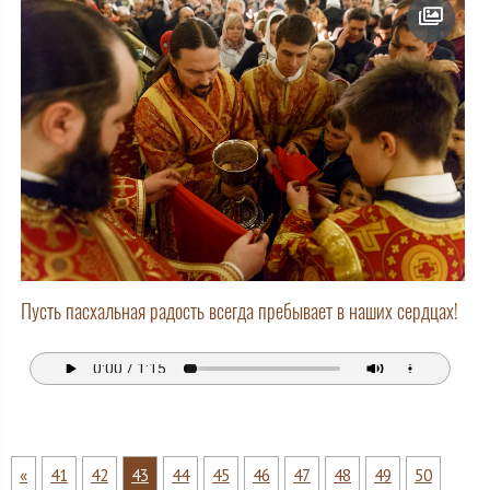
Пусть пасхальная радость всегда пребывает в наших сердцах!
«
41
42
43
44
45
46
47
48
49
50