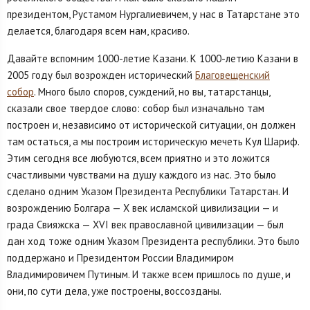
президентом, Рустамом Нургалиевичем, у нас в Татарстане это
делается, благодаря всем нам, красиво.
Давайте вспомним 1000-летие Казани. К 1000-летию Казани в
2005 году был возрожден исторический
Благовещенский
собор
. Много было споров, суждений, но вы, татарстанцы,
сказали свое твердое слово: собор был изначально там
построен и, независимо от исторической ситуации, он должен
там остаться, а мы построим историческую мечеть Кул Шариф.
Этим сегодня все любуются, всем приятно и это ложится
счастливыми чувствами на душу каждого из нас. Это было
сделано одним Указом Президента Республики Татарстан. И
возрождению Болгара — Х век исламской цивилизации — и
града Свияжска — XVI век православной цивилизации — был
дан ход тоже одним Указом Президента республики. Это было
поддержано и Президентом России Владимиром
Владимировичем Путиным. И также всем пришлось по душе, и
они, по сути дела, уже построены, воссозданы.