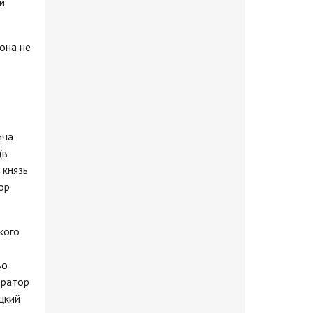
и
она не
ича
(в
 князь
ор
кого
во
ератор
цкий