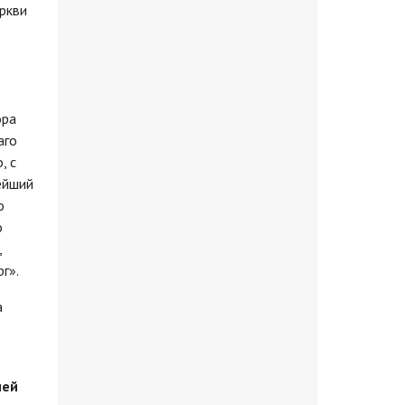
еркви
ора
аго
, с
ейший
о
о
,
г».
а
ией