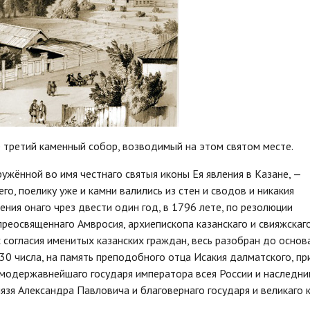
 третий каменный собор, возводимый на этом святом месте.
жённой во имя честнаго святыя иконы Ея явления в Казане, —
го, поелику уже и камни валились из стен и сводов и никакия
ения онаго чрез двести один год, в 1796 лете, по резолюции
реосвященнаго Амвросия, архиепископа казанскаго и свияжскаго
с согласия именитых казанских граждан, весь разобран до основа
 30 числа, на память преподобного отца Исакия далматского, пр
модержавнейшаго государя императора всея России и наследни
нязя Александра Павловича и благовернаго государя и великаго 