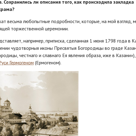
а. Сохранились ли описания того, как происходила закладка
храма?
жат весьма любопытные подробности, которые, на мой взгляд, м
оящей торжественной церемонии.
ставляет, например, приписка, сделанная 1 июня 1798 года в К
лении чудотворныя иконы Пресвятыя Богородицы во граде Казан
одицы, честнаго и славнаго Ея явления образа, иже в Казани»),
Руси Гермогеном
(Ермогеном).