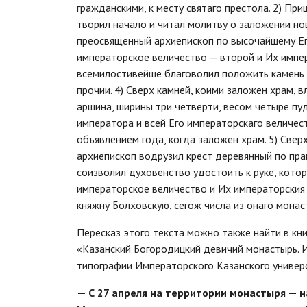
гражданскими, к месту святаго престола. 2) Пр
творил начало и читал молитву о заложении нов
преосвященный архиепископ по высочайшему Ег
императорское величество — второй и Их импер
всемилостивейше благоволил положить камень 
прочии. 4) Сверх камней, коими заложен храм, 
аршина, ширины три четверти, весом четыре пу
императора и всей Его императорскаго величес
объявлением года, когда заложен храм. 5) Све
архиепископ водрузил крест деревянный по прав
соизволил духовенство удостоить к руке, кото
императорское величество и Их императорския
княжну Болховскую, сегож числа из онаго монас
Пересказ этого текста можно также найти в кни
«Казанский Богородицкий девичий монастырь. И
типографии Императорского Казанского универ
— С 27 апреля на территории монастыря — н