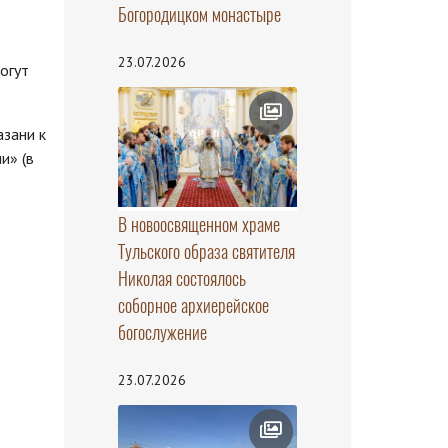
Богородицком монастыре
23.07.2026
огут
азани к
и» (в
В новоосвященном храме
Тульского образа святителя
Николая состоялось
соборное архиерейское
богослужение
23.07.2026