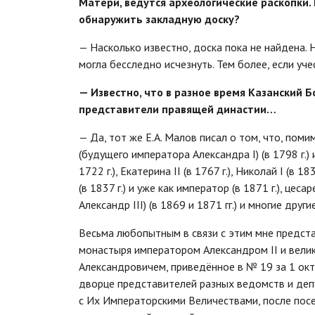
Матери, ведутся археологические раскопки.
обнаружить закладную доску?
— Насколько известно, доска пока не найдена. 
могла бесследно исчезнуть. Тем более, если уче
— Известно, что в разное время Казанский
представители правящей династии…
— Да, тот же Е.А. Малов писал о том, что, пом
(будущего императора Александра I) (в 1798 г.) 
1722 г.), Екатерина II (в 1767 г.), Николай I (в 
(в 1837 г.) и уже как император (в 1871 г.), ц
Александр III) (в 1869 и 1871 гг.) и многие другие
Весьма любопытным в связи с этим мне предст
монастыря императором Александром II и вел
Александровичем, приведённое в № 19 за 1 окт
дворце представителей разных ведомств и деп
с Их Императорскими Величествами, после посе