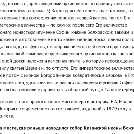
ишед на место, преосвященный архиепископ по правилу святыя ц
осозидаемаго храма. 3) Когда приспело время класть камни, то
о величества соизволению положил первый камень, потом Его
аторские величества — по камню; после сего Его величество
онаго монастыря игумение Софии, княжне Болховской; такоже и
вложена в изготовленные на то камни медная доска, длины полт
да пятнадцать фунтов, с изображением на ней имени царствующ
тва высокой фамилии и преосвященнаго архиепископа казанскаго
рх оной доски наложена каменная плита, в которую преосвященн
илу святыя Церкви и, по отпусте, Его императорское величеств
рое потом с иконою Богородичною возвратилось в церковь, а Ег
 величества, удостоив высочайшаго посещения игумению Софию
тыря благоволили отправиться в обратный путь, в Санктпетербур
ге известного православного миссионера и историка Е.А. Малов
стория и современное его состояние», изданной в 1879 году в
ситета.
а месте, где раньше находился собор Казанской иконы Бож