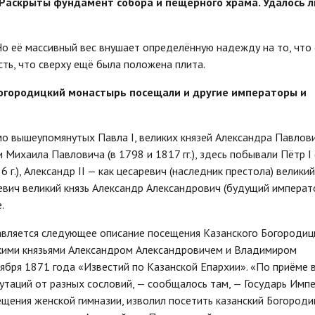
 Раскрыты фундамент собора и пещерного храма. Удалось л
Но её массивный вес внушает определённую надежду на то, что 
сть, что сверху ещё была положена плита.
 Богородицкий монастырь посещали и другие императоры и
имо вышеупомянутых Павла I, великих князей Александра Павлов
и Михаила Павловича (в 1798 и 1817 гг.), здесь побывали Пётр I 
1836 г.), Александр II — как цесаревич (наследник престола) великий
есаревич великий князь Александр Александрович (будущий императ
.
авляется следующее описание посещения Казанского Богородиц
икими князьями Александром Александровичем и Владимиром
ября 1871 года «Известий по Казанской Епархии». «По приёме 
утаций от разных сословий, — сообщалось там, — Государь Имп
щения женской гимназии, изволил посетить казанский Богороди