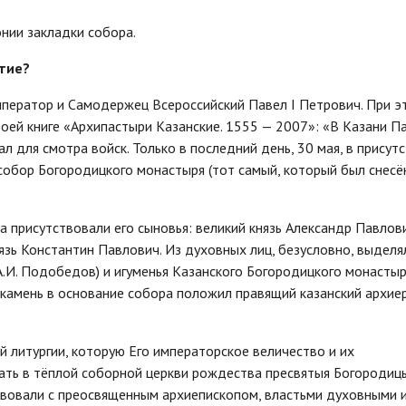
нии закладки собора.
стие?
мператор и Самодержец Всероссийский Павел I Петрович. При э
своей книге «Архипастыри Казанские. 1555 — 2007»: «В Казани П
 для смотра войск. Только в последний день, 30 мая, в присут
обор Богородицкого монастыря (тот самый, который был снесё
а присутствовали его сыновья: великий князь Александр Павлов
язь Константин Павлович. Из духовных лиц, безусловно, выделя
А.И. Подобедов) и игуменья Казанского Богородицкого монасты
й камень в основание собора положил правящий казанский архиер
ой литургии, которую Его императорское величество и их
ать в тёплой соборной церкви рождества пресвятыя Богородицы
вовали с преосвященным архиепископом, властьми духовными 