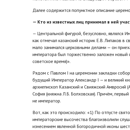
Далее содержится попунктное описание церемо
— Кто из известных лиц принимал в ней уча
— Центральной фигурой, безусловно, являлся И
как отмечал казанский историк Е.В. Липаков в 
мало занимался церковными делами — он приехал
императора был торжественно заложен новый с
советское время)».
Рядом с Павлом I на церемонии закладки собор
будущий Император Александр I — и великий кн
архиепископ Казанский и Свияжский Амвросий (
София (княжна Л.Б. Болховская). Причём, первы
не император.
Вот, как это происходило: «1) По отпусте свят
императорские высочества благоизволили слуш
изнесением явленной Богородичной иконы шест