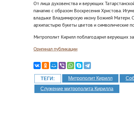
От лица духовенства и верующих Татарстанско
панагию с образом Воскресения Христова. Игум
владыке Владимирскую икону Божией Матери. С
архипастырю букеты цветов и символические п
Митрополит Кирилл поблагодарил верующих за
Оригинал публикации
Митрополит Кирилл
Соб
ТЕГИ:
Служение митрополита Кирилла