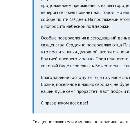
продолжением пребывания в нашем городе к
вечером святыня покинет наш город. Но мы 
соборе почти 10 дней. На протяжении этог
и попросить небесной поддержки.
Особые поздравления в сегодняшний день в
священства. Сердечно поздравляю отца Пла
что воспитанники духовной школы становят
братией древнего Иоанно-Предтеченского м
который будет совершать Божественные лит
Благодарение Господу за то, что у нас ест
Божие, посеянное в наших сердцах, не буде
нашей душе семя прорастёт, даст добрый п
С праздником всех вас!
Священнослужители и миряне поздравили влады