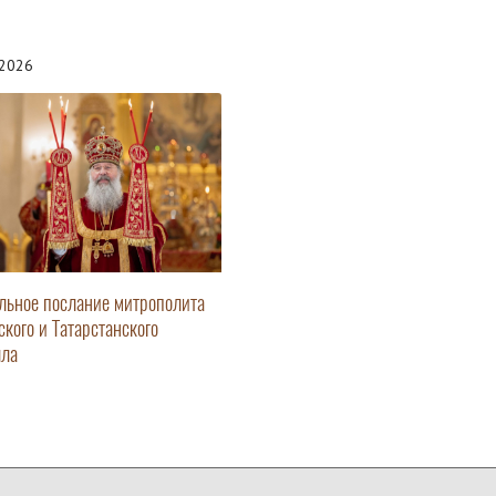
.2026
льное послание митрополита
ского и Татарстанского
лла