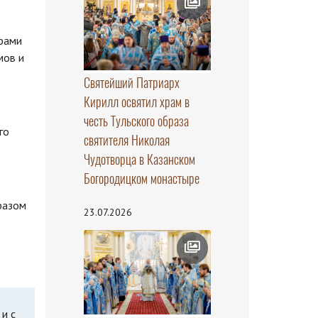
трами
мов и
Святейший Патриарх
Кирилл освятил храм в
честь Тульского образа
го
святителя Николая
Чудотворца в Казанском
Богородицком монастыре
разом
23.07.2026
и с