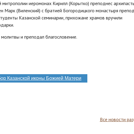
й митрополии иеромонах Кирилл (Корытко) преподнес архипас
ен Марк (Виленский) с братией Богородицкого монастыря препо
туденты Казанской семинарии, прихожане храмов вручили
одарки.
 молитвы и преподал благословение.
ор Казанской иконы Божией Матери
Все новости ра