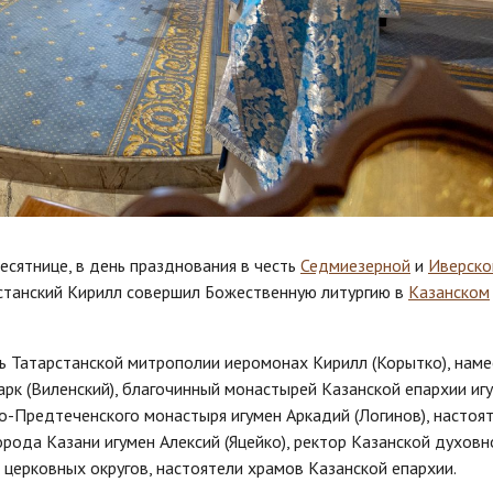
есятнице, в день празднования в честь
Седмиезерной
и
Иверско
станский Кирилл совершил Божественную литургию в
Казанском
ь Татарстанской митрополии иеромонах Кирилл (Корытко), наме
рк (Виленский), благочинный монастырей Казанской епархии иг
о-Предтеченского монастыря игумен Аркадий (Логинов), настоя
ода Казани игумен Алексий (Яцейко), ректор Казанской духовн
 церковных округов, настоятели храмов Казанской епархии.