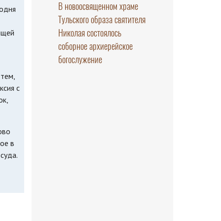
В новоосвященном храме
годня
Тульского образа святителя
Николая состоялось
ощей
соборное архиерейское
богослужение
тем,
ксия с
ок,
ово
ое в
суда.