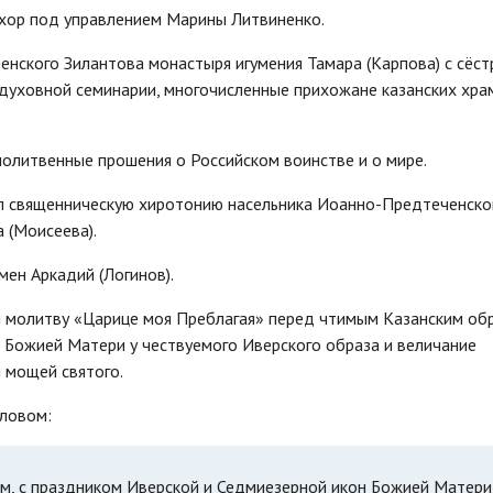
хор под управлением Марины Литвиненко.
енского Зилантова монастыря игумения Тамара (Карпова) с сёс
 духовной семинарии, многочисленные прихожане казанских хра
молитвенные прошения о Российском воинстве и о мире.
л священническую хиротонию насельника Иоанно-Предтеченско
 (Моисеева).
мен Аркадий (Логинов).
и молитву «Царице моя Преблагая» перед чтимым Казанским об
 Божией Матери у чествуемого Иверского образа и величание
 мощей святого.
словом:
ём, с праздником Иверской и Седмиезерной икон Божией Матери 