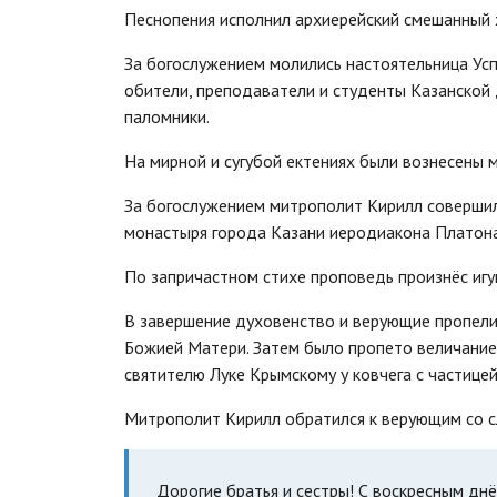
Песнопения исполнил архиерейский смешанный 
За богослужением молились настоятельница Усп
обители, преподаватели и студенты Казанской
паломники.
На мирной и сугубой ектениях были вознесены 
За богослужением митрополит Кирилл соверши
монастыря города Казани иеродиакона Платона
По запричастном стихе проповедь произнёс игу
В завершение духовенство и верующие пропел
Божией Матери. Затем было пропето величание
святителю Луке Крымскому у ковчега с частицей
Митрополит Кирилл обратился к верующим со 
Дорогие братья и сестры! С воскресным дн