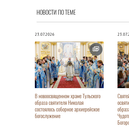
НОВОСТИ ПО ТЕМЕ
23.07.2026
23.07
В новоосвященном храме Тульского
Святе
образа святителя Николая
освят
состоялось соборное архиерейское
образ
богослужение
Чудот
Богор