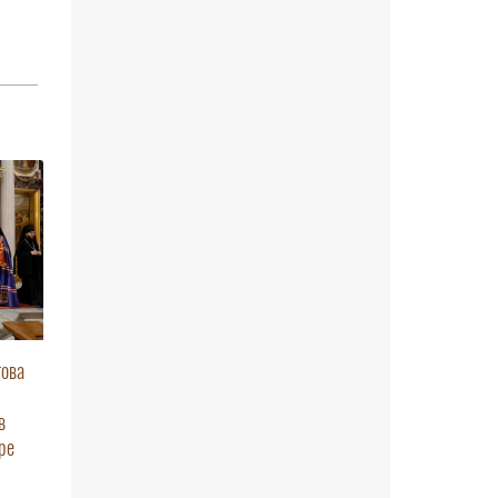
това
в
ре