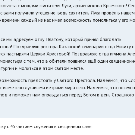
овчега с мощами святителя Луки, архиепископа Крымского! Се
с вами получили утешение, ведь святитель Лука провёл в нашем
о времени каждый из нас имел возможность помолиться у его м
се мы адресуем отцу Платону, который принял благодать
тона! Поздравляю ректора Казанской семинарии отца Никиту с 
ся пастырями Церкви Христовой! Поздравляю отца игумена Але
онастыря с тем, что в обители появился ещё один священноин
ургии и молиться в этом святом месте.
ь возможность предстоять у Святого Престола. Надеемся, что Сл
т выметено лукавыми ветрами мира сего. Надеемся, что посеянн
лод и поможет нам оправдаться перед Богом в день Страшного 
ку с 45-летием служения в священном сане.