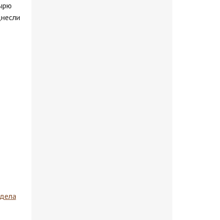
тырю
днесли
здела