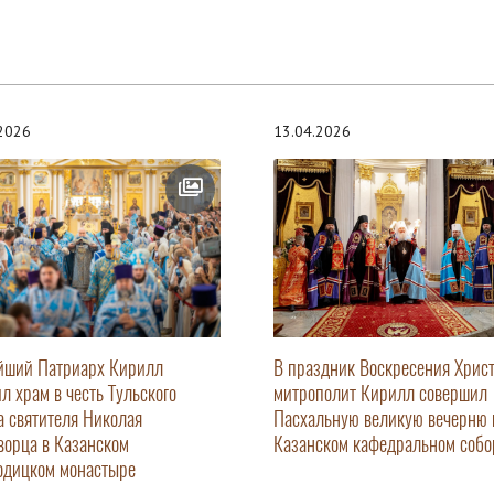
.2026
13.04.2026
йший Патриарх Кирилл
В праздник Воскресения Хрис
ил храм в честь Тульского
митрополит Кирилл совершил
а святителя Николая
Пасхальную великую вечерню 
ворца в Казанском
Казанском кафедральном собо
одицком монастыре