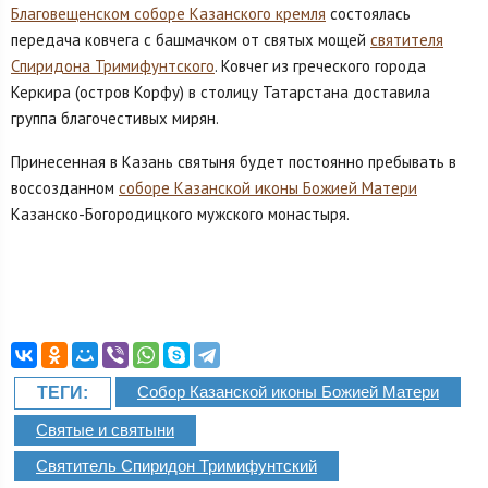
Благовещенском соборе Казанского кремля
состоялась
передача ковчега с башмачком от святых мощей
святителя
Спиридона Тримифунтского
. Ковчег из греческого города
Керкира (остров Корфу) в столицу Татарстана доставила
группа благочестивых мирян.
Принесенная в Казань святыня будет постоянно пребывать в
воссозданном
соборе Казанской иконы Божией Матери
Казанско-Богородицкого мужского монастыря.
Собор Казанской иконы Божией Матери
ТЕГИ:
Святые и святыни
Святитель Спиридон Тримифунтский