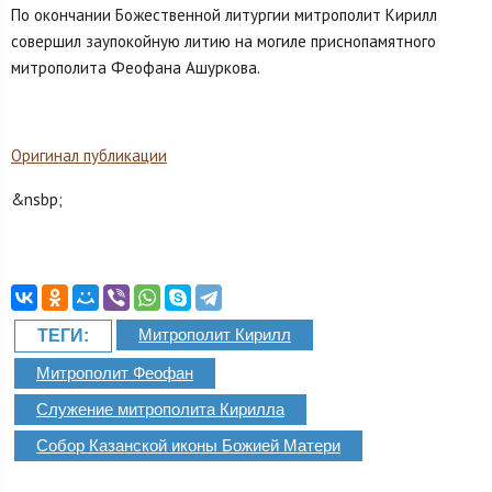
По окончании Божественной литургии митрополит Кирилл
совершил заупокойную литию на могиле приснопамятного
митрополита Феофана Ашуркова.
Оригинал публикации
&nsbp;
Митрополит Кирилл
ТЕГИ:
Митрополит Феофан
Служение митрополита Кирилла
Собор Казанской иконы Божией Матери