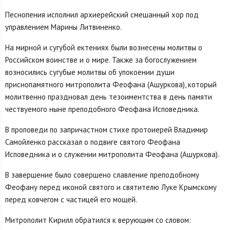
Песнопения исполнил архиерейский смешанный хор под
управлением Марины Литвиненко.
На мирной и сугубой ектениях были вознесены молитвы о
Российском воинстве и о мире. Также за богослужением
возносились сугубые молитвы об упокоении души
приснопамятного митрополита Феофана (Ашуркова), который
молитвенно праздновал день тезоиментства в день памяти
чествуемого ныне преподобного Феофана Исповедника.
В проповеди по запричастном стихе протоиерей Владимир
Самойленко рассказал о подвиге святого Феофана
Исповедника и о служении митрополита Феофана (Ашуркова).
В завершение было совершено славление преподобному
Феофану перед иконой святого и святителю Луке Крымскому
перед ковчегом с частицей его мощей.
Митрополит Кирилл обратился к верующим со словом: