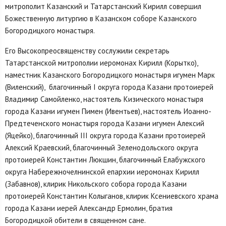
митрополит Казанский и Татарстанский Кирилл совершил
Божественную литургию в Казанском соборе Казанского
Богородицкого монастыря.
Его Высокопреосвященству сослужили секретарь
Татарстанской митрополии иеромонах Кирилл (Корытко),
наместник Казанского Богородицкого монастыря игумен Марк
(Виленский), благочинный I округа города Казани протоиерей
Владимир Самойленко, настоятель Кизического монастыря
города Казани игумен Пимен (Ивентьев), настоятель Иоанно-
Предтеченского монастыря города Казани игумен Алексий
(Яцейко), благочинный III округа города Казани протоиерей
Алексий Краевский, благочинный Зеленодольского округа
протоиерей Константин Люкшин, благочинный Елабужского
округа Набережночелнинской епархии иеромонах Кирилл
(Забавнов), клирик Никольского собора города Казани
протоиерей Константин Колыганов, клирик Ксениевского храма
города Казани иерей Александр Ермолин, братия
Богородицкой обители в священном сане.