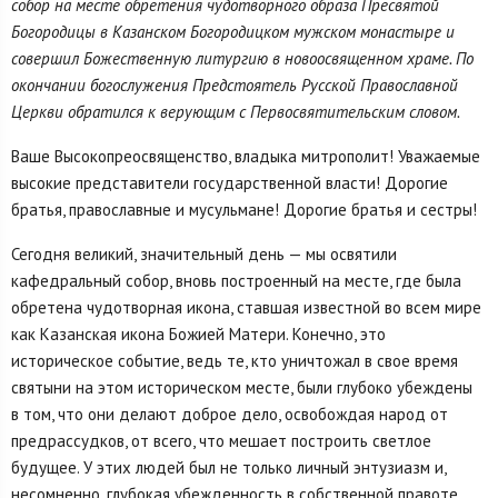
собор на месте обретения чудотворного образа Пресвятой
Богородицы в Казанском Богородицком мужском монастыре и
совершил Божественную литургию в новоосвященном храме. По
окончании богослужения Предстоятель Русской Православной
Церкви обратился к верующим с Первосвятительским словом.
Ваше Высокопреосвященство, владыка митрополит! Уважаемые
высокие представители государственной власти! Дорогие
братья, православные и мусульмане! Дорогие братья и сестры!
Сегодня великий, значительный день — мы освятили
кафедральный собор, вновь построенный на месте, где была
обретена чудотворная икона, ставшая известной во всем мире
как Казанская икона Божией Матери. Конечно, это
историческое событие, ведь те, кто уничтожал в свое время
святыни на этом историческом месте, были глубоко убеждены
в том, что они делают доброе дело, освобождая народ от
предрассудков, от всего, что мешает построить светлое
будущее. У этих людей был не только личный энтузиазм и,
несомненно, глубокая убежденность в собственной правоте,