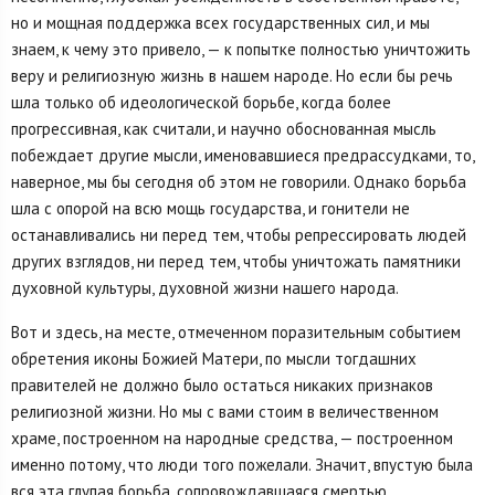
но и мощная поддержка всех государственных сил, и мы
знаем, к чему это привело, — к попытке полностью уничтожить
веру и религиозную жизнь в нашем народе. Но если бы речь
шла только об идеологической борьбе, когда более
прогрессивная, как считали, и научно обоснованная мысль
побеждает другие мысли, именовавшиеся предрассудками, то,
наверное, мы бы сегодня об этом не говорили. Однако борьба
шла с опорой на всю мощь государства, и гонители не
останавливались ни перед тем, чтобы репрессировать людей
других взглядов, ни перед тем, чтобы уничтожать памятники
духовной культуры, духовной жизни нашего народа.
Вот и здесь, на месте, отмеченном поразительным событием
обретения иконы Божией Матери, по мысли тогдашних
правителей не должно было остаться никаких признаков
религиозной жизни. Но мы с вами стоим в величественном
храме, построенном на народные средства, — построенном
именно потому, что люди того пожелали. Значит, впустую была
вся эта глупая борьба, сопровождавшаяся смертью,