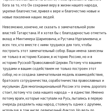
Бога за то, что Он сохранил веру в жизни нашего народа,
укрепил благочестие, привел к вере и благочестию новые и
новые поколения наших людей.
Невозможно, конечно, не сказать о замечательной роли
властей Татарстана. И я хотел бы с благодарностью отметить
вклад и Минтимера Шариповича, и Рустама Нургалиевича, и
всех тех, кто вместе с ними трудился для того, чтобы
построить этот замечательный собор. Ваши имена занесены
не только в историю Казани, в историю Россию, но и в
историю Русской Православной Церкви. Потому что вашими
трудами и вашим содействием не только построен этот
собор, но и создана замечательная модель взаимодействия,
братского сотрудничества, соработничества православных и
мусульман. Для многонациональной России это очень дорогого
стоит, потому что сила нашего народа — в единстве. Именно
потому враги, которые наступали на Русь, пытались в первую
очередь разделить наш народ, столкнуть одних с другими,
используя, в том числе, религиозный фактор. Но ведь по