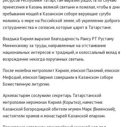
ресурсов Республики Татарстан выразил радость по случаю
принесения в Казань великой святыни и пожелал, чтобы в дни
пребывания мощей в Казанском соборе верующие сугубо
молились о мире на Российской земле, об укреплении доброго
сотрудничества и согласия, которые царят в Татарстане.
Владыка Кирилл выразил благодарность Раису РТ Рустаму
Минниханову за труды, направленные на отстаивание
национальных интересов и традиций, и колоссальный вклад в
возрождение некогда поруганных святынь.
После молебна митрополит Кирилл, епископ Пахомий, епископ
Мефодий, епископ Гавриил совершили в Казанском соборе
Божественную литургию.
Архипастырям сослужили секретарь Татарстанской
митрополии иеромонах Кирилл (Корытко), наместник
Казанской Богородицкой обители игумен Марк (Виленский),
настоятели храмов и монастырей Казанской епархии.