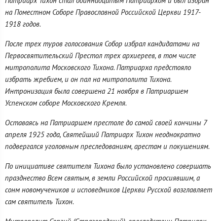
Патриарх Тихон стал одиннадцатым Патриархом и был избран
на Поместном Соборе Православной Российской Церкви 1917-
1918 годов.
После трех туров голосования Собор избрал кандидатами на
Первосвятительский Престол трех архиереев, в том числе
митрополита Московского Тихона. Патриарха предстояло
избрать жребием, и он пал на митрополита Тихона.
Интронизация была совершена 21 ноября в Патриаршем
Успенском соборе Московского Кремля.
Оставаясь на Патриаршем престоле до самой своей кончины 7
апреля 1925 года, Святейший Патриарх Тихон неоднократно
подвергался уголовным преследованиям, арестам и покушениям.
По инициативе святителя Тихона было установлено совершать
празднество Всем святым, в земли Российской просиявшим, а
сонм новомучеников и исповедников Церкви Русской возглавляет
сам святитель Тихон.