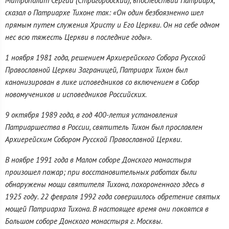
Митрополит Сергий (Страгородский), впоследствии Патриарх,
сказал о Патриархе Тихоне так: «Он один безбоязненно шел
прямым путем служения Христу и Его Церкви. Он на себе одном
нес всю тяжесть Церкви в последние годы».
1 ноября 1981 года, решением Архиерейского Собора Русской
Православной Церкви Заграницей, Патриарх Тихон был
канонизирован в лике исповедников со включением в Собор
новомучеников и исповедников Российских.
9 октября 1989 года, в год 400-летия установления
Патриаршества в России, святитель Тихон был прославлен
Архиерейским Собором Русской Православной Церкви.
В ноябре 1991 года в Малом соборе Донского монастыря
произошел пожар; при восстановительных работах были
обнаружены мощи святителя Тихона, похороненного здесь в
1925 году. 22 февраля 1992 года совершилось обретение святых
мощей Патриарха Тихона. В настоящее время они покоятся в
Большом соборе Донского монастыря г. Москвы.