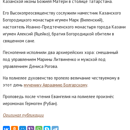
Казанской иконы Божией Матери в столице Татарстана.
Его Высокопреосвященству сослужили наместник Казанского
Богородицкого монастыря игумен Марк (Виленский),
настоятель Иоанно-Предтеченского монастыря города Казани
игумен Алексий (Яцейко), братия Богородицкой обители в
священном сане.
Песнопения исполнили два архиерейских хора: смешанный
под управлением Марины Литвиненко и мужской под
управлением Дениса Рогова.
На полиелее духовенство пропело величание чествуемому в
этот день
мученику Авраамию Болгарскому
.
Проповедь после чтения Евангелия на полиелее произнёс
иеромонах Гермоген (Рубан).
Оригинал публикации