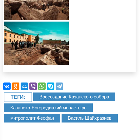
Воссоздание Казанского собора
ТЕГИ:
Казанско-Богородицкий монастырь
митрополит Феофан
Василь Шайхразиев