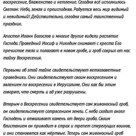
воскресение, блаженство и нетление. Сегодня всё исполнилось
Светом: Небо, земля и преисподняя. Радуется весь мир видимый
и невидимый! Действительно, сегодня самый таинственный
праздник.
Апостол Иоанн Богослов и многие другие видели распятие
Господа. Праведный Иосиф и Никодим снимают с креста Его
пречистое тело и полагают в новом гробе, и гроб сокрыл от нас
тайну Воскресения.
Первыми об этой тайне свидетельствуют ветхозаветные
праведники. Они свидетельствуют своим воскресением и
явлением по воскресении в Иерусалиме. Они как бы этим
говорят, что смерть и ад уже разрушены.
Вторым о Воскресении свидетельствует сам живоносный гроб,
он свидетельствует сотрясением земли. С неба сходит ангел
Господень и отваливает камень от двери гроба. Своим
блистанием он приводит в страх и трепет стерегущих воинов,
и они становятся как мёртвые. Теперь сам живоносный гроб