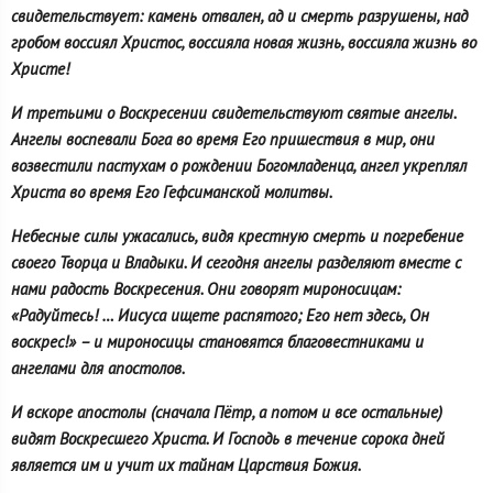
свидетельствует: камень отвален, ад и смерть разрушены, над
гробом воссиял Христос, воссияла новая жизнь, воссияла жизнь во
Христе!
И третьими о Воскресении свидетельствуют святые ангелы.
Ангелы воспевали Бога во время Его пришествия в мир, они
возвестили пастухам о рождении Богомладенца, ангел укреплял
Христа во время Его Гефсиманской молитвы.
Небесные силы ужасались, видя крестную смерть и погребение
своего Творца и Владыки. И сегодня ангелы разделяют вместе с
нами радость Воскресения. Они говорят мироносицам:
«Радуйтесь! … Иисуса ищете распятого; Его нет здесь, Он
воскрес!» – и мироносицы становятся благовестниками и
ангелами для апостолов.
И вскоре апостолы (сначала Пётр, а потом и все остальные)
видят Воскресшего Христа. И Господь в течение сорока дней
является им и учит их тайнам Царствия Божия.