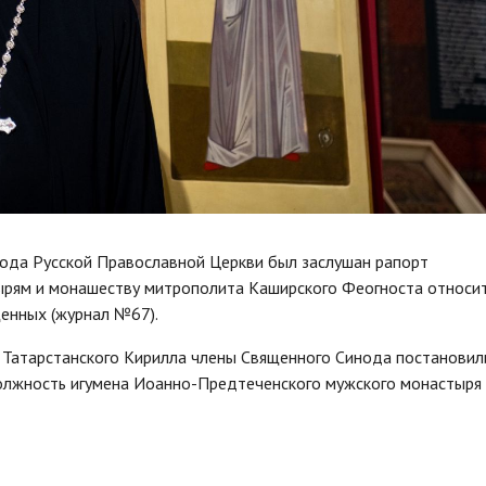
нода Русской Православной Церкви был заслушан рапорт
ырям и монашеству митрополита Каширского Феогноста относи
енных (журнал №67).
и Татарстанского Кирилла члены Священного Синода постановил
должность игумена Иоанно-Предтеченского мужского монастыря