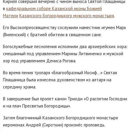
Кирилл совершил вечерню с чином выноса Святой Плащаницы
в
кафедральном соборе Казанской иконы Божией
Матери
Казанского Богородицкого мужского монастыря
.
Его Высокопреосвященству сослужили наместник игумен Марк
(Виленский) с братией обители в священном сане.
Богослужебные песнопения исполнили два архиерейских хора:
смешанный под управлением Марины Литвиненко и мужской
хор под управлением Дениса Рогова.
Во время пения тропаря «Благообразный Иосиф…» Святая
Плащаница была изнесена духовенством из алтаря на
середину храма.
В завершение был пропет канон Триоди «О распятии Господни
и на плач Пресвятыя Богородицы».
Затем благочинный Казанского Богородицкого монастыря
иеромонах Андрей (Сироткин) произнёс проповедь.