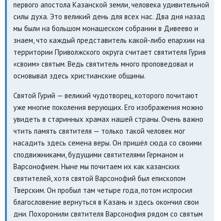
первого апостола Казанской земли, человека удивительной
силы духа. Это великий день для всех нас. Два дня назад
мы были на большом монашеском собрании в Дивеево и
знаем, что каждый представитель какой-либо епархии на
территории Приволжского округа считает святителя Гурия
«своим» святым. Ведь святитель много проповедовал и
основывал здесь христианские общины.
Святой Гурий — великий чудотворец, которого почитают
уже многие поколения верующих. Его изображения можно
увидеть в старинных храмах нашей страны. Очень важно
чтить память святителя — только такой человек мог
насадить здесь семена веры. Он пришёл сюда со своими
сподвижниками, будущими святителями Германом и
Варсонофием. Ныне мы почитаем их как казанских
святителей, хотя святой Варсонофий был епископом
Тверским. Он пробыл там четыре года, потом испросил
благословение вернуться в Казань и здесь окончил свои
дни. Похоронили святителя Варсонофия рядом со святым