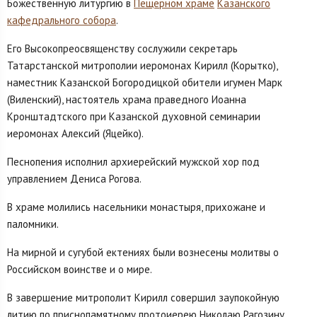
Божественную литургию в
Пещерном храме
Казанского
кафедрального собора
.
Его Высокопреосвященству сослужили секретарь
Татарстанской митрополии иеромонах Кирилл (Корытко),
наместник Казанской Богородицкой обители игумен Марк
(Виленский), настоятель храма праведного Иоанна
Кронштадтского при Казанской духовной семинарии
иеромонах Алексий (Яцейко).
Песнопения исполнил архиерейский мужской хор под
управлением Дениса Рогова.
В храме молились насельники монастыря, прихожане и
паломники.
На мирной и сугубой ектениях были вознесены молитвы о
Российском воинстве и о мире.
В завершение митрополит Кирилл совершил заупокойную
литию по приснопамятному протоиерею Николаю Рагозину.