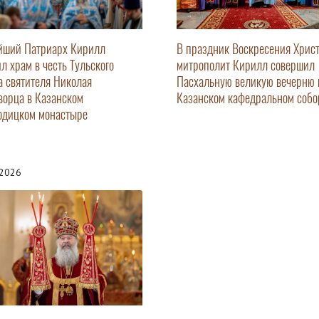
йший Патриарх Кирилл
В праздник Воскресения Хрис
ил храм в честь Тульского
митрополит Кирилл совершил
а святителя Николая
Пасхальную великую вечерню 
ворца в Казанском
Казанском кафедральном собо
одицком монастыре
.2026