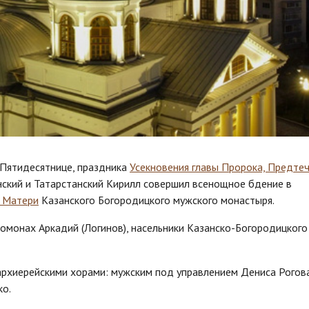
о Пятидесятнице, праздника
Усекновения главы Пророка, Предтеч
нский и Татарстанский Кирилл совершил всенощное бдение в
й Матери
Казанского Богородицкого мужского монастыря.
омонах Аркадий (Логинов), насельники Казанско-Богородицкого
архиерейскими хорами: мужским под управлением Дениса Рогов
о.