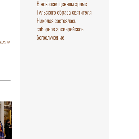
В новоосвященном храме
Тульского образа святителя
Николая состоялось
соборное архиерейское
богослужение
здела