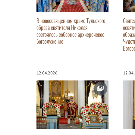
В новоосвященном храме Тульского
Святе
образа святителя Николая
освят
состоялось соборное архиерейское
образ
богослужение
Чудот
Богор
12.04.2026
12.04