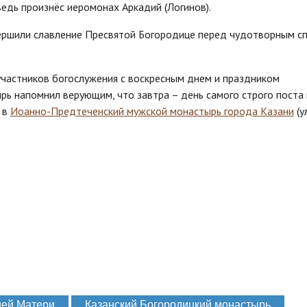
ведь произнёс иеромонах Аркадий (Логинов).
ершили славление Пресвятой Богородице перед чудотворным с
участников богослужения с воскресным днем и праздником
рь напомнил верующим, что завтра – день самого строго поста 
 в
Иоанно-Предтеченский мужской монастырь города Казани
(ул
ией Матери
Казанский Богородицкий монастырь