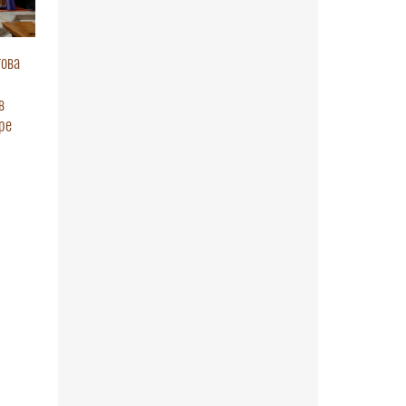
това
в
ре