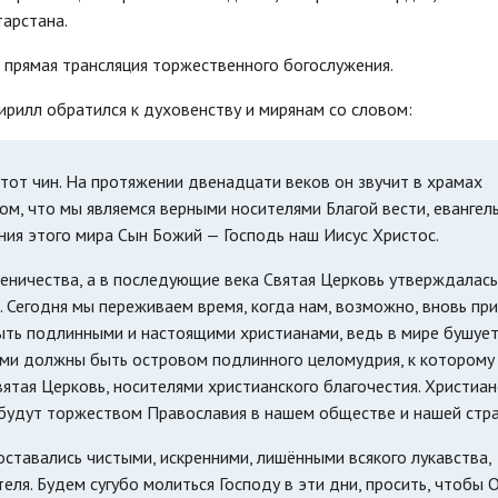
арстана.
 прямая трансляция торжественного богослужения.
рилл обратился к духовенству и мирянам со словом:
 этот чин. На протяжении двенадцати веков он звучит в храмах
ом, что мы являемся верными носителями Благой вести, евангел
ния этого мира Сын Божий — Господь наш Иисус Христос.
еничества, а в последующие века Святая Церковь утверждалась
. Сегодня мы переживаем время, когда нам, возможно, вновь пр
ыть подлинными и настоящими христианами, ведь в мире бушует
вами должны быть островом подлинного целомудрия, к которому
ятая Церковь, носителями христианского благочестия. Христиан
с будут торжеством Православия в нашем обществе и нашей стра
оставались чистыми, искренними, лишёнными всякого лукавства,
ля. Будем сугубо молиться Господу в эти дни, просить, чтобы 