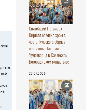
Святейший Патриарх
Кирилл освятил храм в
честь Тульского образа
ьской
святителя Николая
Чудотворца в Казанском
Богородицком монастыре
идётся
 всё,
23.07.2026
ское
не.
Он