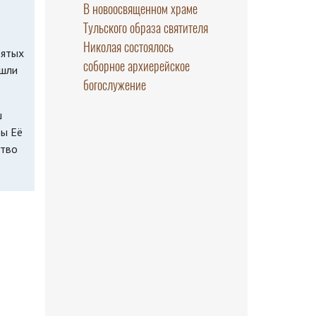
В новоосвященном храме
Тульского образа святителя
Николая состоялось
вятых
соборное архиерейское
ошли
богослужение
ш
бы Её
ство