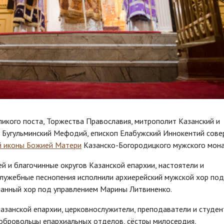
икого поста, Торжества Православия, митрополит Казанский и
и Бугульминский Мефодий, епископ Елабужский Иннокентий сов
й иконы Божией Матери
Казанско-Богородицкого мужского мона
 и благочинные округов Казанской епархии, настоятели и
служебные песнопения исполнили архиерейский мужской хор под
шанный хор под управлением Марины Литвиненко.
занской епархии, церковнослужители, преподаватели и студе
добровольцы епархиальных отделов, сёстры милосердия,