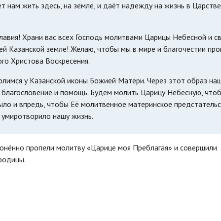
ет нам жить здесь, на земле, и даёт надежду на жизнь в Царстве
авия! Храни вас всех Господь молитвами Царицы Небесной и с
ей Казанской земле! Желаю, чтобы мы в мире и благочестии пр
ого Христова Воскресения.
олимся у Казанской иконы Божией Матери. Через этот образ на
 благословение и помощь. Будем молить Царицу Небесную, что
было и впредь, чтобы Её молитвенное материнское предстатель
и умиротворило нашу жизнь.
лонённо пропели молитву «Царице моя Преблагая» и совершили
родицы.