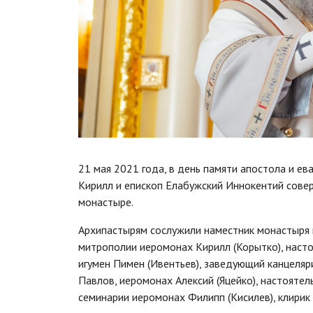
21 мая 2021 года, в день памяти апостола и ев
Кирилл и епископ Елабужский Иннокентий сов
монастыре.
Архипастырям сослужили наместник монастыря и
митрополии иеромонах Кирилл (Корытко), наст
игумен Пимен (Ивентьев), заведующий канцеляр
Павлов, иеромонах Алексий (Яцейко), настояте
семинарии иеромонах Филипп (Кисилев), клирик