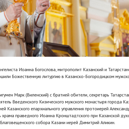
ангелиста Иоанна Богослова, митрополит Казанский и Татарстан
ершили Божественную литургию в Казанско-Богородицком мужск
гумен Марк (Виленский) с братией обители, секретарь Татарста
оятель Введенского Кизического мужского монастыря города Ка
ией Казанского епархиального управления протоиерей Александ
ль храма праведного Иоанна Кронштадтского при Казанской дух
 Благовещенского собора Казани иерей Димитрий Аликин.