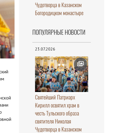
Чудотворца в Казанском
Богородицком монастыре
ПОПУЛЯРНЫЕ НОВОСТИ
23.07.2026
ский
ом
Святейший Патриарх
нской
Кирилл освятил храм в
зани
р
честь Тульского образа
овной
святителя Николая
Чудотворца в Казанском