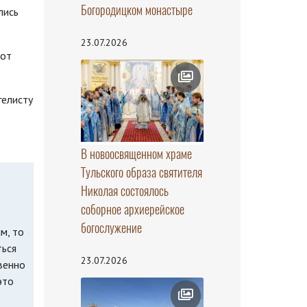
Богородицком монастыре
лись
23.07.2026
тот
гелисту
В новоосвященном храме
Тульского образа святителя
Николая состоялось
соборное архиерейское
богослужение
м, то
ться
23.07.2026
венно
это