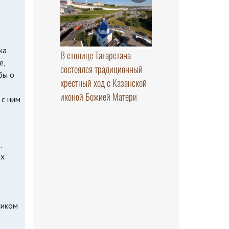
ка
В столице Татарстана
е,
состоялся традиционный
бы о
крестный ход с Казанской
иконой Божией Матери
 с ним
,
ых
ником