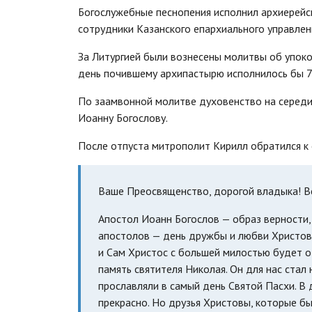
Богослужебные песнопения исполнил архиерейс
сотрудники Казанского епархиального управлен
За Литургией были вознесены молитвы об упок
день почившему архипастырю исполнилось бы 7
По заамвонной молитве духовенство на середин
Иоанну Богослову.
После отпуста митрополит Кирилл обратился к
Ваше Преосвященство, дорогой владыка! Вс
Апостол Иоанн Богослов — образ верности
апостолов — день дружбы и любви Христово
и Сам Христос с большей милостью будет от
память святителя Николая. Он для нас ста
прославляли в самый день Святой Пасхи. В
прекрасно. Но друзья Христовы, которые бы