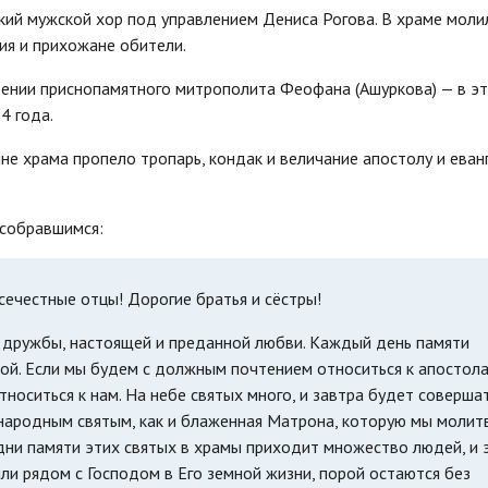
кий мужской хор под управлением Дениса Рогова. В храме моли
ия и прихожане обители.
оении приснопамятного митрополита Феофана (Ашуркова) — в э
4 года.
е храма пропело тропарь, кондак и величание апостолу и еван
 собравшимся:
ечестные отцы! Дорогие братья и сёстры!
, дружбы, настоящей и преданной любви. Каждый день памяти
й. Если мы будем с должным почтением относиться к апостола
носиться к нам. На небе святых много, и завтра будет соверша
л народным святым, как и блаженная Матрона, которую мы молит
 дни памяти этих святых в храмы приходит множество людей, и 
ли рядом с Господом в Его земной жизни, порой остаются без