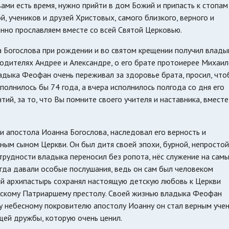
 вами есть время, нужно прийти в дом Божий и припасть к стопам
й, учеников и друзей Христовых, самого близкого, верного и
нно прославляем вместе со всей Святой Церковью.
а Богослова при рождении и во святом крещении получил влады
родителях Андрее и Александре, о его брате протоиерее Михаил
ладыка Феофан очень переживал за здоровье брата, просил, что
олнилось бы 74 года, а вчера исполнилось полгода со дня его
ий, за то, что Вы помните своего учителя и наставника, вместе
 апостола Иоанна Богослова, наследовал его верность и
ным сыном Церкви. Он был дитя своей эпохи, бурной, непростой
трудности владыка переносил без ропота, нёс служение на сам
егда давали особые послушания, ведь он сам был человеком
ий архипастырь сохранял настоящую детскую любовь к Церкви
вскому Патриаршему престолу. Своей жизнью владыка Феофан
у небесному покровителю апостолу Иоанну он стал верным уче
щей дружбы, которую очень ценил.