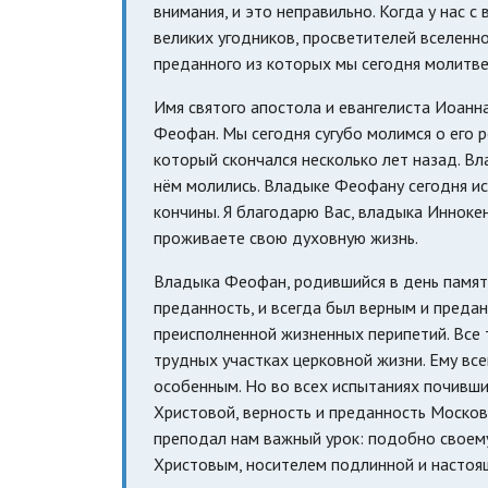
внимания, и это неправильно. Когда у нас с
великих угодников, просветителей вселенно
преданного из которых мы сегодня молитве
Имя святого апостола и евангелиста Иоанн
Феофан. Мы сегодня сугубо молимся о его 
который скончался несколько лет назад. В
нём молились. Владыке Феофану сегодня исп
кончины. Я благодарю Вас, владыка Иннокент
проживаете свою духовную жизнь.
Владыка Феофан, родившийся в день памяти
преданность, и всегда был верным и предан
преисполненной жизненных перипетий. Все 
трудных участках церковной жизни. Ему вс
особенным. Но во всех испытаниях почивш
Христовой, верность и преданность Моско
преподал нам важный урок: подобно своем
Христовым, носителем подлинной и настоя