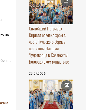
т.
Святейший Патриарх
Кирилл освятил храм в
го на
честь Тульского образа
святителя Николая
Чудотворца в Казанском
ебен на
Богородицком монастыре
23.07.2026
здела