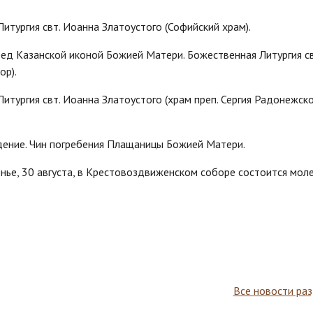
Литургия свт. Иоанна Златоустого (Софийский храм).
ред Казанской иконой Божией Матери. Божественная Литургия св
ор).
Литургия свт. Иоанна Златоустого (храм преп. Сергия Радонежско
дение. Чин погребения Плащаницы Божией Матери.
нье, 30 августа, в Крестовоздвиженском соборе состоится мол
Все новости ра