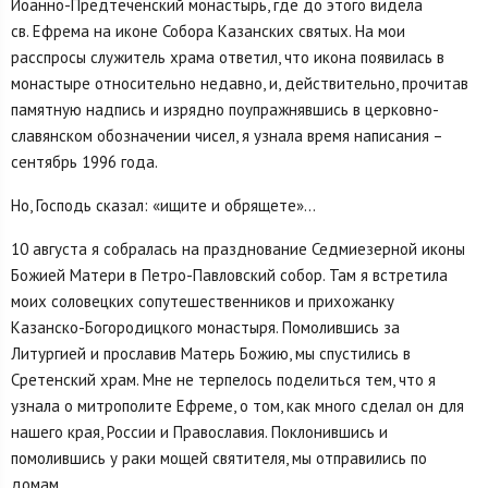
Иоанно-Предтеченский монастырь, где до этого видела
св. Ефрема на иконе Собора Казанских святых. На мои
расспросы служитель храма ответил, что икона появилась в
монастыре относительно недавно, и, действительно, прочитав
памятную надпись и изрядно поупражнявшись в церковно-
славянском обозначении чисел, я узнала время написания –
сентябрь 1996 года.
Но, Господь сказал: «ищите и обрящете»…
10 августа я собралась на празднование Седмиезерной иконы
Божией Матери в Петро-Павловский собор. Там я встретила
моих соловецких сопутешественников и прихожанку
Казанско-Богородицкого монастыря. Помолившись за
Литургией и прославив Матерь Божию, мы спустились в
Сретенский храм. Мне не терпелось поделиться тем, что я
узнала о митрополите Ефреме, о том, как много сделал он для
нашего края, России и Православия. Поклонившись и
помолившись у раки мощей святителя, мы отправились по
домам.