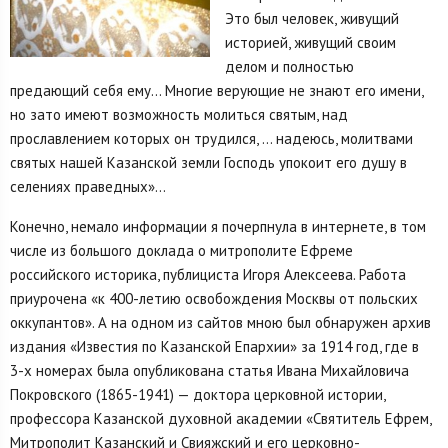
Это был человек, живущий
историей, живущий своим
делом и полностью
предающий себя ему… Многие верующие не знают его имени,
но зато имеют возможность молиться святым, над
прославлением которых он трудился, … надеюсь, молитвами
святых нашей Казанской земли Господь упокоит его душу в
селениях праведных»…
Конечно, немало информации я почерпнула в интернете, в том
числе из большого доклада о митрополите Ефреме
российского историка, публициста Игоря Алексеева. Работа
приурочена «к 400-летию освобождения Москвы от польских
оккупантов». А на одном из сайтов мною был обнаружен архив
издания «Известия по Казанской Епархии» за 1914 год, где в
3-х номерах была опубликована статья Ивана Михайловича
Покровского (1865-1941) — доктора церковной истории,
профессора Казанской духовной академии «Святитель Ефрем,
Митрополит Казанский и Свияжский и его церковно-