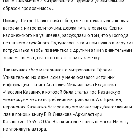
Наше знакомство с митрополитом Ефремом удивительным
образом продолжилось…
Покинув Петро-Павловский собор, где состоялась моя первая
встреча с митрополитом, мы, держа путь, в храм св. Сергия
Радонежского на ул. Япеева, рассуждали о том, что у Господа
нет ничего случайного. Подумалось, что и нам нужно в меру сил
потрудиться, чтобы поделиться с другими этим удивительным
знакомством, а для этого подготовить заметку…
Так начался сбор материалов о митрополите Ефреме.
Удивительно, но даже дома у меня оказался источник
информации – книга Анатолия Михайловича Елдашева
«Часовни Казани», в которой была статья про Казанскую
«пещерку» – место погребения митрополита. А о. Ермоген,
иеромонах Казанско-Богородицкого монастыря, благословил и
дал в помощь книгу Е. В. Липакова «Архипастыри
Казанские. 1555-2007». Эта книга мне очень помогла. Не могу
не упомянуть автора.