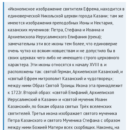
«Иконописное изображение святителя Ефрема, находится в
единоверческой Никольской церкви города Казани; там же
имеются изображения преподобных Ионы и Нектария,
казанских мучеников: Петра, Стефана и Иоанна и
Архиепископа Иерусалимского Епифания (грека);
замечательны эти все иконы тем более, что единоверие
очень чутко ко всяким новшествам и не допустило бы в
своих церквах чего-либо не имеющего строго церковного
характера. Эти иконы относятся к началу XVIII в. и
расположены так: святой Герман, Архиепископ Казанский, и
«святый Ефрем митрополит Казанский и чудотворец»;
между ними Образ Святой Троицы. Икона эта принадлежит
к 1722г. Второй образ: «святой Епифаний, Архиепископ
Иерусалимский в Казани» и «святой мученик Иоанн
Казанский», по бокам образа святых Трёх вселенских
святителей. Третья икона изображает святого мученика
Петра Казанского и святого Мученика Стефана с образом
между ними Божией Матери всех скорбящих. Наконец, на