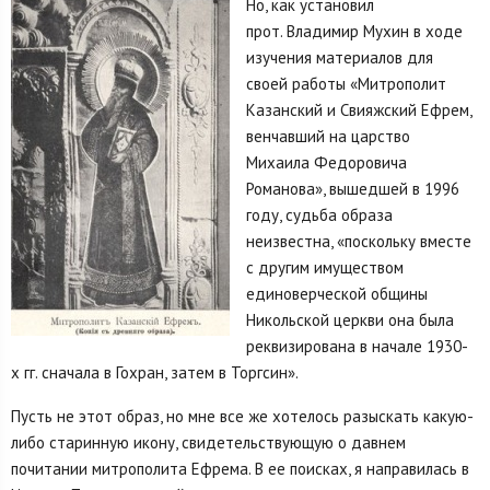
Но, как установил
прот. Владимир Мухин в ходе
изучения материалов для
своей работы «Митрополит
Казанский и Свияжский Ефрем,
венчавший на царство
Михаила Федоровича
Романова», вышедшей в 1996
году, судьба образа
неизвестна, «поскольку вместе
с другим имуществом
единоверческой общины
Никольской церкви она была
реквизирована в начале 1930-
х гг. сначала в Гохран, затем в Торгсин».
Пусть не этот образ, но мне все же хотелось разыскать какую-
либо старинную икону, свидетельствующую о давнем
почитании митрополита Ефрема. В ее поисках, я направилась в