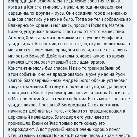
Богородицы и вспоминаем те далекие события IX века,
когда на Константинополь напали, по одним сведениям
сарацины, по другим – русы. Они осадили город, и никаких
шансов спастись у него не было. Тогда жители собрались во
Влахернском храме и молились, просили Господа, Матерь
Божию, угодников Божиих спасти их от этого нашествия.
Андрей, Христа ради юродивый и его ученик Епифаний
увидели, как Богородица на высоте, под куполом покрывала
молящихся своим омофором, они поняли, что не оставлены
милостью Божьей. Действительно, через какое-то время
начался шторм, разметавший все ладьи врагов,
Константинополь был спасен. И как-то греки забыли об
этом событии, оно не праздновалось, а уже у нас на Руси
Святой благоверный князь Андрей Боголюбский установил
такую традицию. К этому его подвигло чудо, когда перед
походом на Волжскую Булгарию просияли иконы Спасителя
и Матери Божией, а затем он победил. Быть может он тоже
увидел покров Пресвятой Богородицы. С тех пор князь
начинает добиваться того, чтобы этот праздник вошел в
церковный календарь. Благодаря его усилиям это
произошло. Греки сейчас только потихоньку его
возрождают. А вот русский народ очень хорошо понял
утешительный смысл Покрова. И самый первый храм в честь