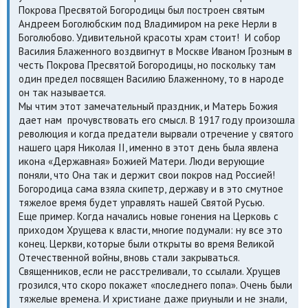
Покрова Пресвятой Богородицы был построен святым
Андреем Боголюбским под Владимиром на реке Нерли в
Боголюбово. Удивительной красоты храм стоит! И собор
Василия Блаженного воздвигнут в Москве Иваном Грозным в
честь Покрова Пресвятой Богородицы, но поскольку там
один предел посвящен Василию Блаженному, то в народе
он так называется.
Мы чтим этот замечательный праздник, и Матерь Божия
дает нам прочувствовать его смысл. В 1917 году произошла
революция и когда предатели вырвали отречение у святого
нашего царя Николая II, именно в этот день была явлена
икона «Державная» Божией Матери. Люди верующие
поняли, что Она так и держит свои покров над Россией!
Богородица сама взяла скипетр, державу и в это смутное
тяжелое время будет управлять нашей Святой Русью.
Еще пример. Когда начались новые гонения на Церковь с
приходом Хрущева к власти, многие подумали: ну все это
конец. Церкви, которые были открыты во время Великой
Отечественной войны, вновь стали закрываться.
Священников, если не расстреливали, то ссылали. Хрущев
грозился, что скоро покажет «последнего попа». Очень были
тяжелые времена. И христиане даже приуныли и не знали,