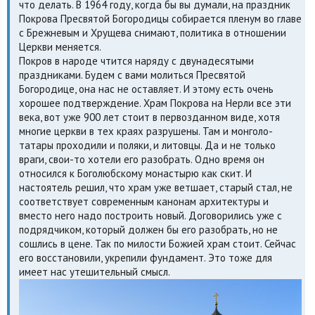
что делать. В 1964 году, когда бы вы думали, на праздник
Покрова Пресвятой Богородицы собирается пленум во главе
с Брежневым и Хрущева снимают, политика в отношении
Церкви меняется.
Покров в народе чтится наряду с двунадесятыми
праздниками. Будем с вами молиться Пресвятой
Богородице, она нас не оставляет. И этому есть очень
хорошее подтверждение. Храм Покрова на Нерли все эти
века, вот уже 900 лет стоит в первозданном виде, хотя
многие церкви в тех краях разрушены. Там и монголо-
татары проходили и поляки, и литовцы. Да и не только
враги, свои-то хотели его разобрать. Одно время он
относился к Боголюбскому монастырю как скит. И
настоятель решил, что храм уже ветшает, старый стал, не
соответствует современным канонам архитектуры и
вместо него надо построить новый. Договорились уже с
подрядчиком, который должен бы его разобрать, но не
сошлись в цене. Так по милости Божией храм стоит. Сейчас
его восстановили, укрепили фундамент. Это тоже для
имеет нас утешительный смысл.