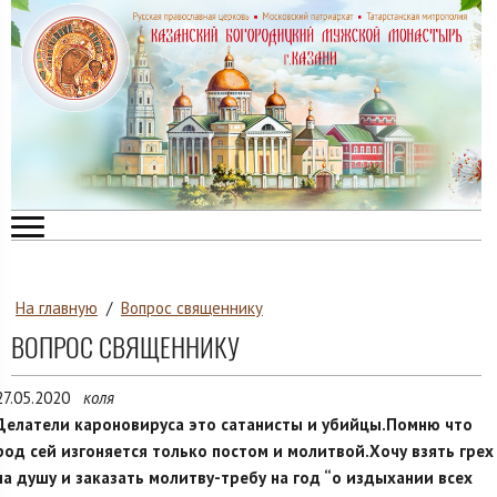
На главную
/
Вопрос священнику
ВОПРОС СВЯЩЕННИКУ
27.05.2020
коля
Делатели кароновируса это сатанисты и убийцы.Помню что
род сей изгоняется только постом и молитвой.Хочу взять грех
на душу и заказать молитву-требу на год “о издыхании всех