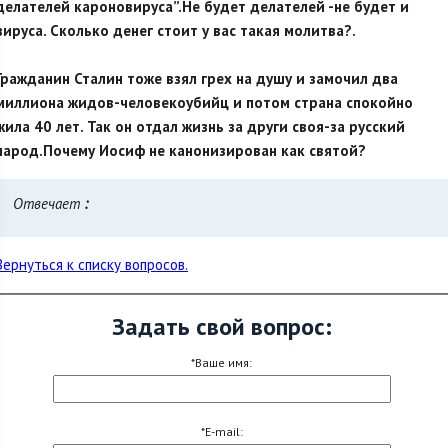
делателей кароновируса”.Не будет делателей -не будет и
вируса. Сколько денег стоит у вас такая молитва?.
Гражданин Сталин тоже взял грех на душу и замочил два
миллиона жидов-человекоубийц и потом страна спокойно
жила 40 лет. Так он отдал жизнь за други своя-за русский
народ.Почему Иосиф не канонизирован как святой?
Отвечает
:
Вернуться к списку вопросов.
Задать свой вопрос:
*Ваше имя:
*E-mail: