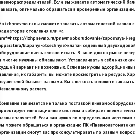
пневмораспределителей. Если вы желаете автоматический ба
заказать, оптимально обращаться в проверенные организации.
На izhpnevmo.ru вы сможете заказать автоматический клапан 
радиаторов отопления или <a
href=https://izhpnevmo.ru/pnevmooborudovanie/zapornaya-i-reg
apparatura/klapanyi-otsechnyie>клапан седельный двухходовой
оборудование очень сложно искать. В наши дни на рынке нев
и многие мужчины обманывают. Устанавливать у себя низкока
худший вариант из возможных. Если вам нужны адсорбционны
давления, их габариты вы можете просмотреть на ресурсе. Ха
осушителей бывают разными. Вы с легкостью можете заказать 
безналичному расчету.
Компания занимается не только поставкой пневомооборудован
проектирует инновационные системы и собирает пневматичес
разных запчастей. Если вам нужно по определенным чертежам 
вы можете обращаться в организацию ПК «Пневмоавтоматика
организации смогут вас проконсультировать по разным вопрос