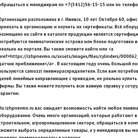
обращаться к менеджерам по +7(3412)56-15-15 или по телефо
Организация расположена в г. Ижевск, 10 лет Октября 60, офис
приехать в организацию и изучить их сертификаты. Всё обору
размещено на сайте в каталоге продукции является сертифиц
потребуются пневматические острова или блоки подготовки в
реально на портале. Вы также сможете найти или <a
href=https://izhpnevmo.ru/assets/images/files/cylinders/0000
датчик приближения</a> . В настоящем году очень большой п
пользуются camozzi пневмораспределители. Если вам потребо
целей линейные направляющие с приводом, их реально купить
фирмы. Вы также можете получить всю важную справку у сотр
гарантии.
На izhpnevmo.ru вас ожидает возможность найти любое пневм
оборудование. Очень много организаций, которые работают в
строительном, агропромышленном секторе, обращаться в комп
сможете выбрать определенные товары, а у менеджеров вы може
примеру, пневмоцилиндры в наличии.