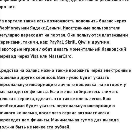
про них.
На портале также есть возможность пополнить баланс через
WebMoney или Яндекс.Деньги. Иностранные пользователи
регулярно переходят на портал. Они пользуются платежными
сервисами, такими, как: PayPal, Skrill, Qiwi и другими.
Некоторые игроки любят делать моментальный банковский
перевод через Visa или MasterCard.
Средства на баланс можно также положить через электронные
кошельки других сервисов. Вам нужно будет указать
персональную информацию личного кошелька, на котором у
вас находятся финансы. Если же вы собираетесь снимать
деньги с сервиса, сделать это также очень легко. Вам
необходимо будет указать персональную информацию
личного кошелька, после чего сервис автоматически
переведет вам финансы. Минимальная сумма для вывода
должна быть не менее ста рублей.