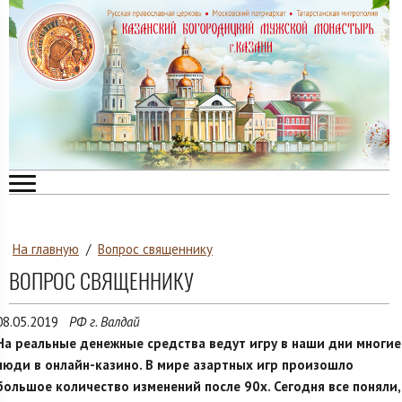
На главную
/
Вопрос священнику
ВОПРОС СВЯЩЕННИКУ
08.05.2019
РФ г. Валдай
На реальные денежные средства ведут игру в наши дни многие
люди в онлайн-казино. В мире азартных игр произошло
большое количество изменений после 90х. Сегодня все поняли,