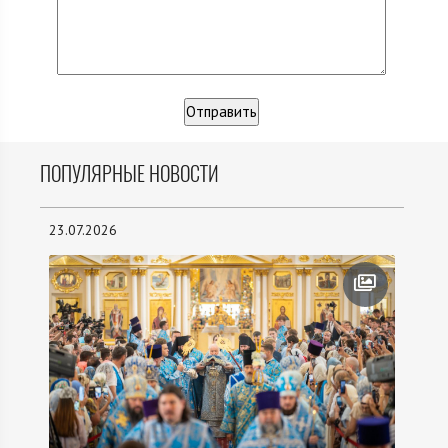
ПОПУЛЯРНЫЕ НОВОСТИ
23.07.2026