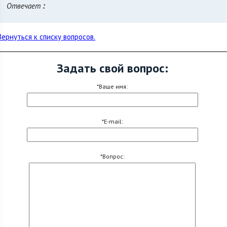
Отвечает
:
Вернуться к списку вопросов.
Задать свой вопрос:
*Ваше имя:
*E-mail:
*Вопрос: