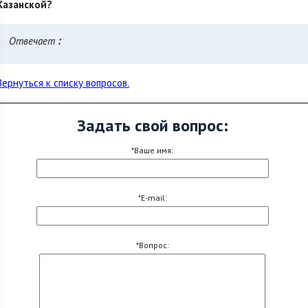
Казанской?
Отвечает
:
Вернуться к списку вопросов.
Задать свой вопрос:
*Ваше имя:
*E-mail:
*Вопрос: